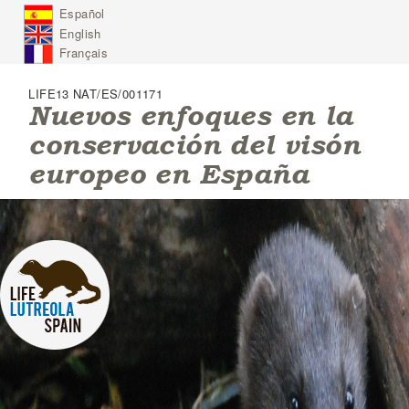
J
Español
u
English
m
p
Français
t
o
LIFE13 NAT/ES/001171
N
Nuevos enfoques en la
a
conservación del visón
v
i
europeo en España
g
a
t
i
o
n