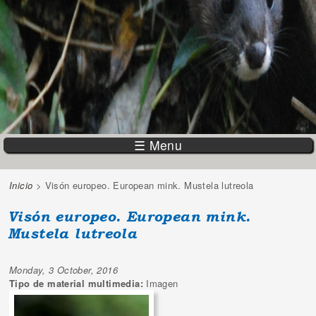
☰ Menu
Inicio
> Visón europeo. European mink. Mustela lutreola
You are here
Visón europeo. European mink.
Mustela lutreola
Monday, 3 October, 2016
Tipo de material multimedia:
Imagen