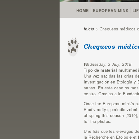
HOME
EUROPEAN MINK
LI
Inicio
> Chequeos médicos de
You are here
Chequeos médico
Wednesday, 3 July, 2019
Tipo de material multimed
Una vez nacidas las crías de
Investigación en Etología y 
sanas. En este caso os most
centro. Gracias a la Fundaci
Once the European mink's pu
Biodiversity), periodic vete
offspring this season (2019)
for the photos.
Une fois que les élevages de
la Recherche en Étologie et l