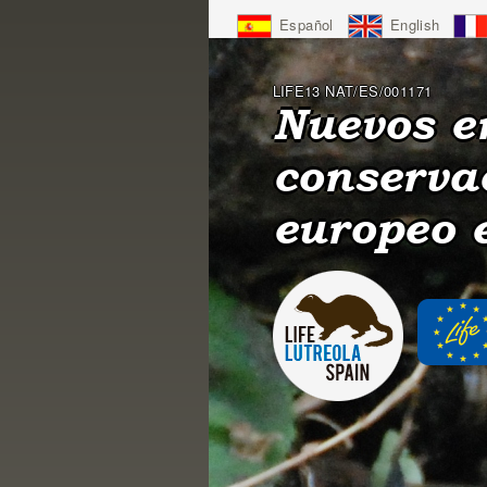
Jump
Español
English
to
Navigation
LIFE13 NAT/ES/001171
Nuevos e
conserva
europeo 