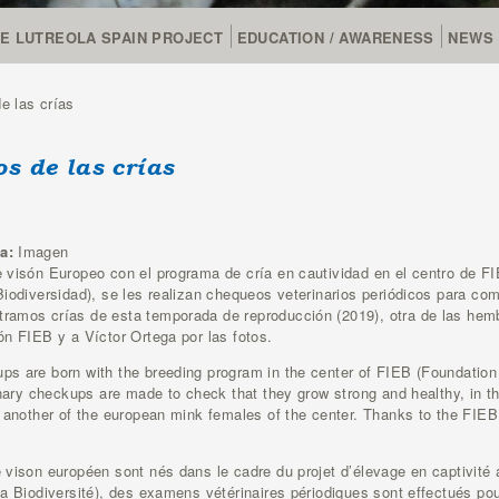
FE LUTREOLA SPAIN PROJECT
EDUCATION / AWARENESS
NEWS
 las crías
s de las crías
ia:
Imagen
 visón Europeo con el programa de cría en cautividad en el centro de F
Biodiversidad), se les realizan chequeos veterinarios periódicos para co
ramos crías de esta temporada de reproducción (2019), otra de las hem
ón FIEB y a Víctor Ortega por las fotos.
ps are born with the breeding program in the center of FIEB (Foundation
rinary checkups are made to check that they grow strong and healthy, in 
, another of the european mink females of the center. Thanks to the FIE
 vison européen sont nés dans le cadre du projet d’élevage en captivité
a Biodiversité), des examens vétérinaires périodiques sont effectués pour