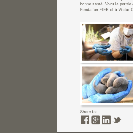
bonne santé. Voici la portée
Fondation FIEB et à Víctor O
Share to: