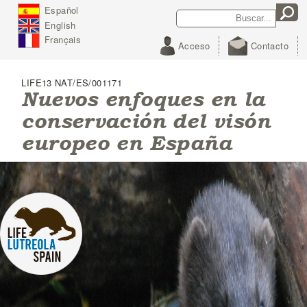
J
Español
Search
Search form
u
English
m
p
Français
Acceso
Contacto
t
o
N
LIFE13 NAT/ES/001171
a
Nuevos enfoques en la
v
conservación del visón
i
g
europeo en España
a
t
i
o
n