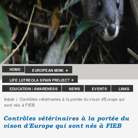
HOME
EUROPEAN MINK
LIFE LUTREOLA SPAIN PROJECT
EDUCATION / AWARENESS
NEWS
EVENTS
LINKS
Inicio
> Contrôles vétérinaires à la portée du vison d'Europe qui
You are here
sont nés à FIEB
Contrôles vétérinaires à la portée du
vison d'Europe qui sont nés à FIEB