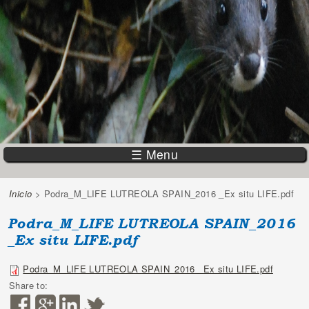
☰ Menu
Inicio
> Podra_M_LIFE LUTREOLA SPAIN_2016 _Ex situ LIFE.pdf
You are here
Podra_M_LIFE LUTREOLA SPAIN_2016
_Ex situ LIFE.pdf
Podra_M_LIFE LUTREOLA SPAIN_2016 _Ex situ LIFE.pdf
Share to: