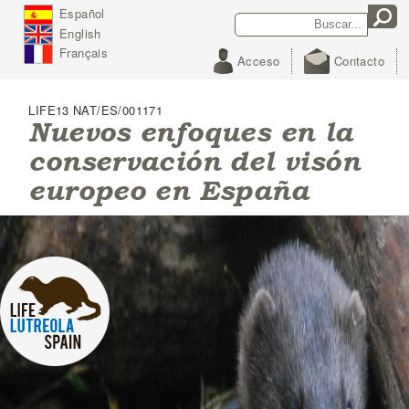
J
Español
Search
Search form
u
English
m
p
Français
Acceso
Contacto
t
o
N
LIFE13 NAT/ES/001171
a
Nuevos enfoques en la
v
conservación del visón
i
g
europeo en España
a
t
i
o
n