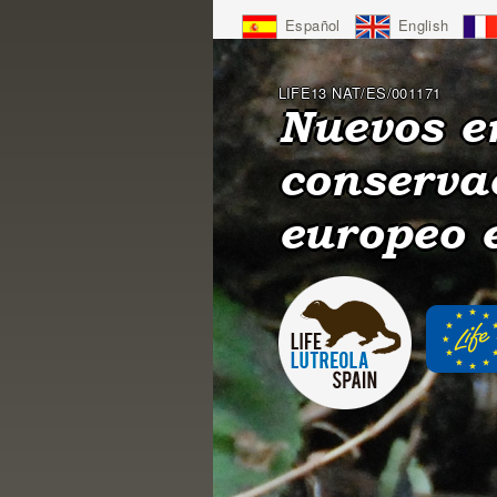
Jump
Español
English
to
Navigation
LIFE13 NAT/ES/001171
Nuevos e
conserva
europeo 