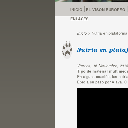
INICIO
EL VISÓN EUROPEO
ENLACES
Inicio
> Nutria en plataforma
Se encuentra u
Nutria en plata
Viernes, 16 Noviembre, 201
Tipo de material multimed
En alguna ocasión, las nutri
Ebro a su paso por Álava. Gr