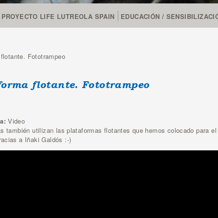
PROYECTO LIFE LUTREOLA SPAIN
EDUCACIÓN / SENSIBILIZACI
 flotante. Fototrampeo
sted aquí
forma flotante. Fototrampeo
8
ia:
Video
as también utilizan las plataformas flotantes que hemos colocado para el
acias a Iñaki Galdós :-)