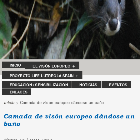
INICIO
EL VISÓN EUROPEO
PROYECTO LIFE LUTREOLA SPAIN
EDUCACIÓN / SENSIBILIZACIÓN
NOTICIAS
EVENTOS
ENLACES
Inicio
> Camada de visón europeo dándose un baño
Se encuentra usted aquí
Camada de visón europeo dándose un
baño
Martes, 21 Agosto, 2018