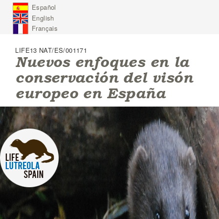
J
Español
u
English
m
p
Français
t
o
LIFE13 NAT/ES/001171
N
Nuevos enfoques en la
a
conservación del visón
v
i
europeo en España
g
a
t
i
o
n