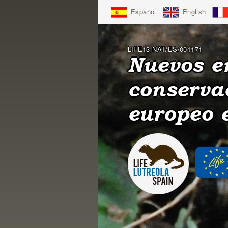
Jump
Español
English
to
Navigation
LIFE13 NAT/ES/001171
Nuevos e
conserva
europeo 