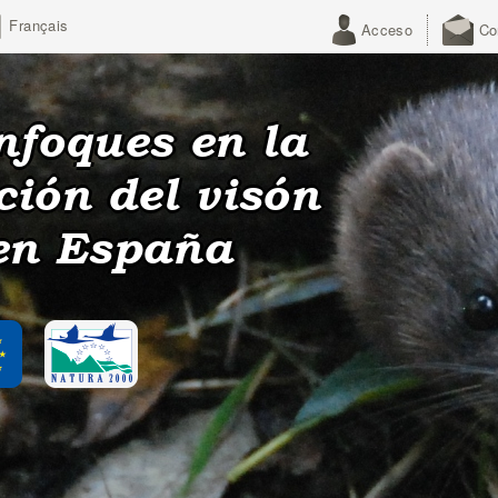
Français
Acceso
Co
nfoques en la
ción del visón
en España