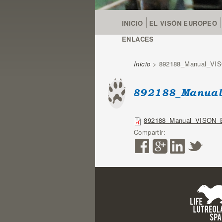
INICIO
EL VISÓN EUROPEO
ENLACES
Inicio
> 892188_Manual_VI
Se encuentra u
892188_Manual
892188_Manual_VISON_
Compartir: