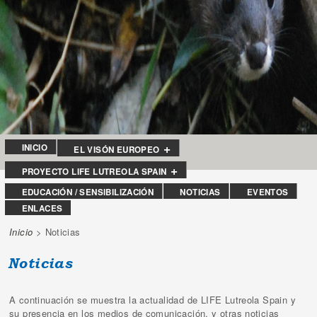
INICIO
EL VISÓN EUROPEO
PROYECTO LIFE LUTREOLA SPAIN
EDUCACIÓN / SENSIBILIZACIÓN
NOTICIAS
EVENTOS
ENLACES
Inicio
> Noticias
Se encuentra usted aquí
Noticias
A continuación se muestra la actualidad de LIFE Lutreola Spain y
su presencia en los medios de comunicación, y otras noticias