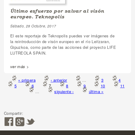
Último esfuerzo por salvar al visón
europeo. Teknopolis
Sábado, 28 Octubre, 2017
El este reportaje de Teknopolis puedes ver imágenes de
la reintroducción de visón europeo en el río Leitzaran,
Gipuzkoa, como parte de las acciones del proyecto LIFE
LUTREOLA SPAIN.
ver más >
« primera
‹ anterior
…
3
4
Páginas
5
6
7
8
9
10
11
…
siguiente ›
última »
Compartir: