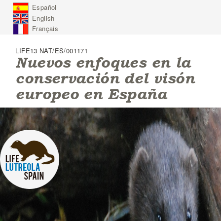
J
Español
u
English
m
p
Français
t
o
LIFE13 NAT/ES/001171
N
Nuevos enfoques en la
a
conservación del visón
v
i
europeo en España
g
a
t
i
o
n