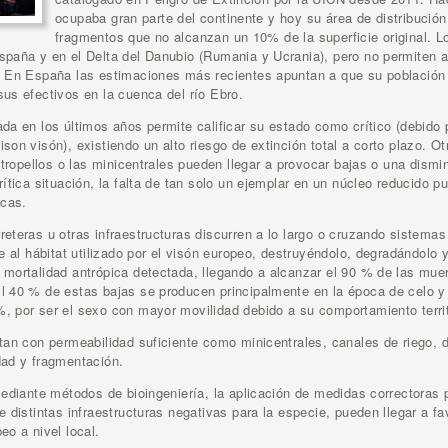
ocupaba gran parte del continente y hoy su área de distribució
fragmentos que no alcanzan un 10% de la superficie original. 
paña y en el Delta del Danubio (Rumania y Ucrania), pero no permiten a
. En España las estimaciones más recientes apuntan a que su población 
us efectivos en la cuenca del río Ebro.
da en los últimos años permite calificar su estado como crítico (debido
son visón), existiendo un alto riesgo de extinción total a corto plazo. 
 atropellos o las minicentrales pueden llegar a provocar bajas o una dism
rítica situación, la falta de tan solo un ejemplar en un núcleo reducido 
ncas.
eteras u otras infraestructuras discurren a lo largo o cruzando sistemas
e al hábitat utilizado por el visón europeo, destruyéndolo, degradándolo 
mortalidad antrópica detectada, llegando a alcanzar el 90 % de las muer
l 40 % de estas bajas se producen principalmente en la época de celo y
 por ser el sexo con mayor movilidad debido a su comportamiento territ
tan con permeabilidad suficiente como minicentrales, canales de riego, 
dad y fragmentación.
mediante métodos de bioingeniería, la aplicación de medidas correctoras p
 distintas infraestructuras negativas para la especie, pueden llegar a fa
eo a nivel local.