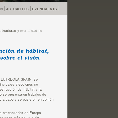
ON
ACTUALITÉS
ÉVÉNEMENTS
structuras y mortalidad no
ación de hábitat,
sobre el visón
IFE LUTREOLA SPAIN, se
rincipales afecciones no
strucción del hábitat y la
o se presentaron trabajos de
do a cabo y se pusieron en común
más amenazados de Europa
ace poco más de un siglo