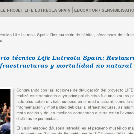
LE PROJET LIFE LUTREOLA SPAIN
ÉDUCATION / SENSIBILISATI
nico Life Lutreola Spain: Restauración de hábitat, afecciones de infrae
eo
io técnico Life Lutreola Spain: Restaur
nfraestructuras y mortalidad no natural 
Continuando con las acciones de divulgación del proyecto L
realizó este seminario cuyo principal objetivo fue analizar las p
naturales sobre el visón europeo en el medio natural, como la de
fragmentación y mortalidad debidas a infraestructuras, asimism
restauración y de las medidas correctoras que se están llevan
distintas experiencias.
El visón europeo (Mustela lutreola) es el pequeño mustélido 
catalogado en Peligro de Extinción por la UICN desde 2011. H