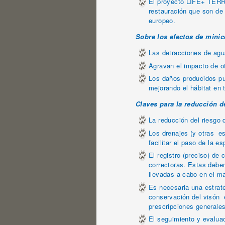
El proyecto LIFE+ TERRI
restauración que son de 
europeo.
Sobre los efectos de minic
Las detracciones de agua
Agravan el impacto de o
Los daños producidos pu
mejorando el hábitat en
Claves para la reducción d
La reducción del riesgo 
Los drenajes (y otras e
facilitar el paso de la e
El registro (preciso) de
correctoras. Estas debe
llevadas a cabo en el ma
Es necesaria una estrateg
conservación del visón 
prescripciones generales
El seguimiento y evaluac