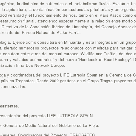
gánica, la dinámica de nutrientes o el metabolismo fluvial. Evalúa el 
 la agricultura, la contaminación por sustancias prioritarias y emergente
biodiversidad y el funcionamiento de ríos, tanto en el País Vasco como
estauración fluvial, atendiendo especialmente a la relación entre morfolo
 Directiva de la Asociación Ibérica de Limnología, del Consejo Asesor d
tronato del Parque Natural de Aiako Harria.
ología. Ejerce como consultora en Minuartia y está integrada en un grupo
a liderado numerosos proyectos relacionados con medidas para mitigar lo
s coautora entre otros del manual europeo ‘Wildlife and Traffic’, del doc
auna y vallados perimetrales’ y del nuevo ‘Handbook of Road Ecology’. 
nización Infra Eco Network Europe.
oga y coordinadora del proyecto LIFE Lutreola Spain en la Gerencia de C
 pública Tragsatec. Desde 2002 gestiona en el Grupo Tragsa proyectos 
na amenazadas.
asistentes.
 presentación del proyecto LIFE LUTREOLA SPAIN.
or General de Medio Natural del Gobierno de La Rioja.
 Javares.
Coordinadora del Proyecto. TRAGSATEC.