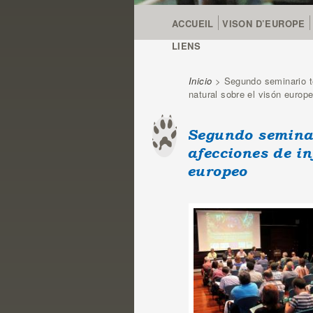
ACCUEIL
VISON D’EUROPE
LIENS
Inicio
> Segundo seminario téc
Vous êtes ici
natural sobre el visón europ
Segundo seminar
afecciones de i
europeo