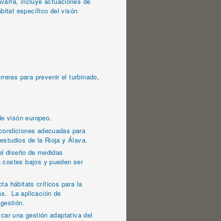
arra, incluye actuaciones de
bitat específico del visón
eras para prevenir el turbinado,
de visón europeo.
 condiciones adecuadas para
 estudios de la Rioja y Álava.
 el diseño de medidas
n costes bajos y pueden ser
ta hábitats críticos para la
as. La aplicación de
 gestión.
icar una gestión adaptativa del