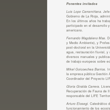
Ponentes invitados
Luis Lopo Carramiñana.
Jefe
Gobierno de La Rioja, admini
En los últimos años ha traba
participado en el desarrollo
americano.
Fernando Magdaleno Mas.
D
y Medio Ambiente), y Profeso
post-doctoral en la Universi
agua, restauración fluvial,
diversos manuales y publicac
de trabajo europeos sobre ec
Mikel Goicoechea Barrios.
I
la empresa pública Gestión 
Coordinador del Proyecto LIF
Gloria Giralda Carrera.
Licen
Recuperación de Fauna de Il
responsable del LIFE Territo
Arturo Elosegi.
Catedrático 
funcionamiento de los ecosis