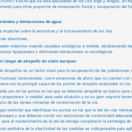
TORIO VISÓN que se está ejecutando en los ríos Arga y Aragón, en Nav
interés para otros proyectos de restauración fluvial y recuperación del há
entrales y detracciones de agua:
 impactan sobre la estructura y el funcionamiento de los ríos.
tras afecciones.
eden reducirse creando caudales ecológicos a medida, estableciendo barr
 tramos bypaseados y eliminando detracciones no estratégicas.
el riesgo de atropello de visón europeo:
de atropellos es un factor clave para la recuperación de las poblaciones 
structuras transversales, como estaciones de aforo) que no cuentan con
specie son la principal causa de los puntos de atropello analizados en los
 cada uno de los puntos en los que se detectan atropellos es básico para
n proyectarse ‘a medida’ para cada situación y en su gran mayoría tiene
rco de las tareas rutinarias de conservación de la vía.
ia territorial que identifique los puntos en los que la red de vías intersec
europeo y que deberían contar con estructuras de conectividad adecuad
 para el mantenimiento de la red de drenaje completaría la estrategia de
ión periódica de la efectividad de las medidas es indispensable para apl