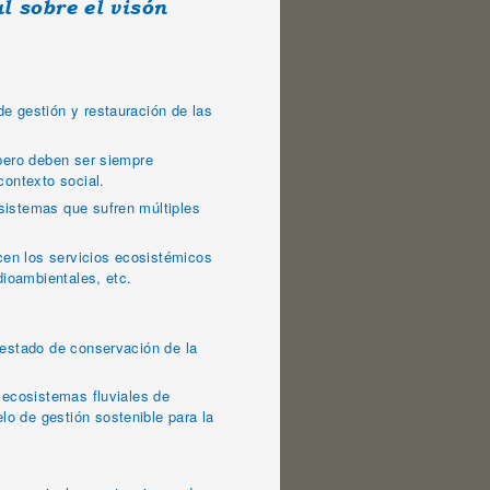
l sobre el visón
e gestión y restauración de las
 pero deben ser siempre
contexto social.
sistemas que sufren múltiples
icen los servicios ecosistémicos
dioambientales, etc.
 estado de conservación de la
 ecosistemas fluviales de
o de gestión sostenible para la