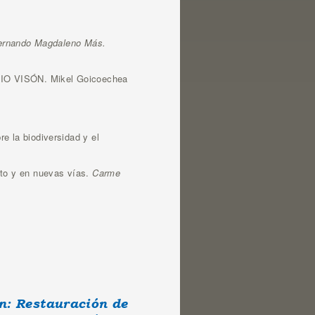
ernando Magdaleno Más.
ORIO VISÓN. Mikel Goicoechea
e la biodiversidad y el
nto y en nuevas vías.
Carme
n: Restauración de