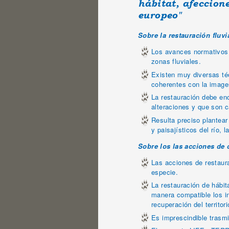
hábitat, afeccion
europeo"
Sobre la restauración fluvia
Los avances normativos, 
zonas fluviales.
Existen muy diversas téc
coherentes con la imagen
La restauración debe en
alteraciones y que son c
Resulta preciso plantear
y paisajísticos del río,
Sobre los las acciones de 
Las acciones de restaura
especie.
La restauración de hábit
manera compatible los i
recuperación del territorio
Es imprescindible trasmit