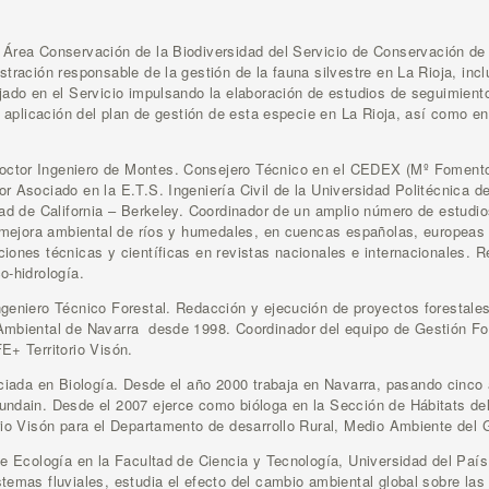
 Área Conservación de la Biodiversidad del Servicio de Conservación de l
stración responsable de la gestión de la fauna silvestre en La Rioja, in
jado en el Servicio impulsando la elaboración de estudios de seguimient
 y aplicación del plan de gestión de esta especie en La Rioja, así como e
octor Ingeniero de Montes. Consejero Técnico en el CEDEX (Mº Fomento 
r Asociado en la E.T.S. Ingeniería Civil de la Universidad Politécnica d
dad de California – Berkeley. Coordinador de un amplio número de estudio
 y mejora ambiental de ríos y humedales, en cuencas españolas, europea
iones técnicas y científicas en revistas nacionales e internacionales. 
o-hidrología.
ngeniero Técnico Forestal. Redacción y ejecución de proyectos forestale
Ambiental de Navarra desde 1998. Coordinador del equipo de Gestión Fo
E+ Territorio Visón.
ciada en Biología. Desde el año 2000 trabaja en Navarra, pasando cinco 
undain. Desde el 2007 ejerce como bióloga en la Sección de Hábitats de
rio Visón para el Departamento de desarrollo Rural, Medio Ambiente del 
de Ecología en la Facultad de Ciencia y Tecnología, Universidad del País
temas fluviales, estudia el efecto del cambio ambiental global sobre las