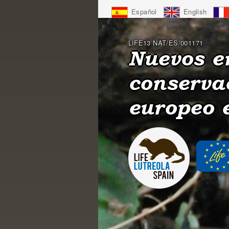
Jump
Español
English
to
Navigation
LIFE13 NAT/ES/001171
Nuevos e
conserva
europeo 