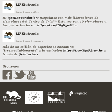
LIFElutreola
hace
1 mes 4 días
RT
@FIEBFoundation
: ¡Seguimos con más liberaciones de
ejemplares del Centro de Cría!🐾 Esta vez son 10 ejemplares a
los que se les ha c…
https://t.co/HGyNyo3Ihw
LIFElutreola
hace
1 mes 1 semana
Más de un millón de especies se encamina
"irremediablemente" a la extinción
https://t.co/YyuFZrqmhr
a
través de
@eldiarioes
Síguenos