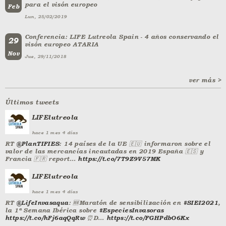
para el visón europeo
Feb
Lun, 25/02/2019
Conferencia: LIFE Lutreola Spain - 4 años conservando el
29
visón europeo ATARIA
Nov
Jue, 29/11/2018
ver más >
Últimos tweets
LIFElutreola
hace
1 mes 4 días
RT
@PlanTIFIES
: 14 países de la UE 🇪🇺 informaron sobre el
valor de las mercancías incautadas en 2019 España 🇪🇸 y
Francia 🇫🇷 report…
https://t.co/7T9Z9V57MK
LIFElutreola
hace
1 mes 4 días
RT
@LifeInvasaqua
: 🆕Maratón de sensibilización en
#SIEI2021
,
la 1ª Semana Ibérica sobre
#EspeciesInvasoras
https://t.co/hFj6aqQqRw
⏰D…
https://t.co/FGHPdbO6Kx