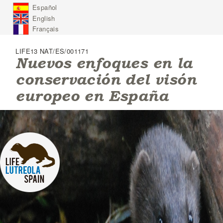
J
Español
u
English
m
p
Français
t
o
LIFE13 NAT/ES/001171
N
Nuevos enfoques en la
a
conservación del visón
v
i
europeo en España
g
a
t
i
o
n