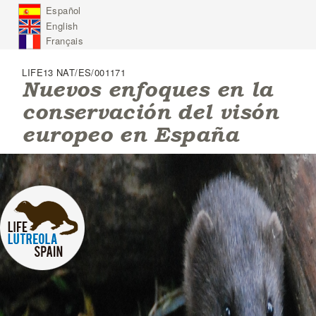
J
Español
u
English
m
p
Français
t
o
LIFE13 NAT/ES/001171
N
Nuevos enfoques en la
a
conservación del visón
v
i
europeo en España
g
a
t
i
o
n