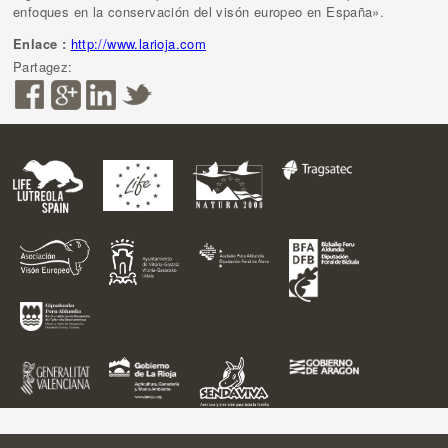
enfoques en la conservación del visón europeo en España».
Enlace :
http://www.larioja.com
Partagez: