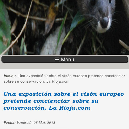
☰ Menu
Inicio
> Una exposición sobre el visón europeo pretende concienciar
Vous êtes ici
sobre su conservación. La Rioja.com
Una exposición sobre el visón europeo
pretende concienciar sobre su
conservación. La Rioja.com
Fecha:
Vendredi, 25 Mai, 2018