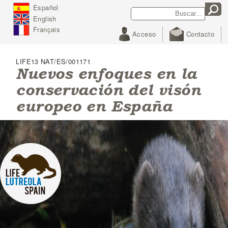
J
Español
Rechercher
Formulaire de
u
English
m
recherche
p
Français
Acceso
Contacto
t
o
N
LIFE13 NAT/ES/001171
a
Nuevos enfoques en la
v
conservación del visón
i
g
europeo en España
a
t
i
o
n