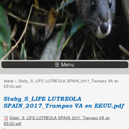
☰ Menu
Inicio
> Slaby_S_LIFE LUTREOLA SPAIN_2017_Trampeo VA en
Vous êtes ici
EEUU.pdf
Slaby_S_LIFE LUTREOLA
SPAIN_2017_Trampeo VA en EEUU.pdf
Slaby_S_LIFE LUTREOLA SPAIN_2017_Trampeo VA en
EEUU.pdf